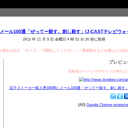
100通「ぜってー殺す。刺し殺す」(J-CASTテレビウォッチ) - 
2012 年 11 月 9 日 金曜日 4 時 51 分 26 秒に取得
る場合は左の 「サイズ」 で調節してください。一度調節すると以降はその設
プレビュ
投稿先のページでモザイクの外れた
逗子ストーカー殺人男1時間にメール100通「ぜってー殺す。刺し殺す」(J-CAS
[AD]
Google Chrome extension