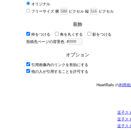
オリジナル
フリーサイズ 横
ピクセル 縦
ピクセル
装飾
枠をつける
角を丸くする
影をつける
投稿先ページの背景色: #
オプション
引用画像内のリンクを有効にする
他の人が引用することを許可する
HeartRails の
利用規
逗子スト
逗子スト
逗子スト